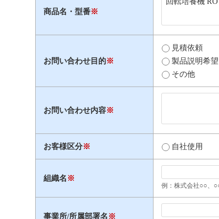
商品名・型番
※
見積依頼
お問い合わせ目的
※
製品説明希望
その他
お問い合わせ内容
※
お客様区分
※
自社使用
組織名
※
例：株式会社○○、○
事業所/所属部署名
※