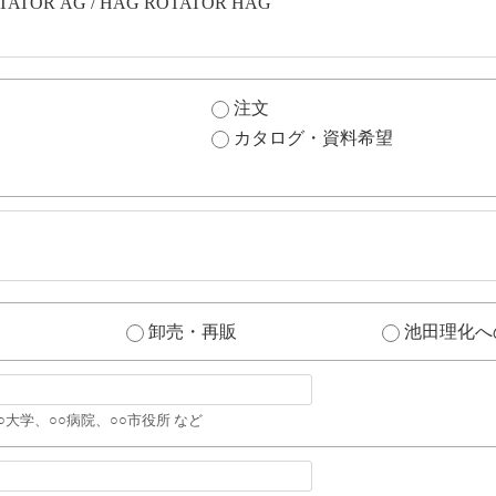
注文
カタログ・資料希望
卸売・再販
池田理化へ
○大学、○○病院、○○市役所 など