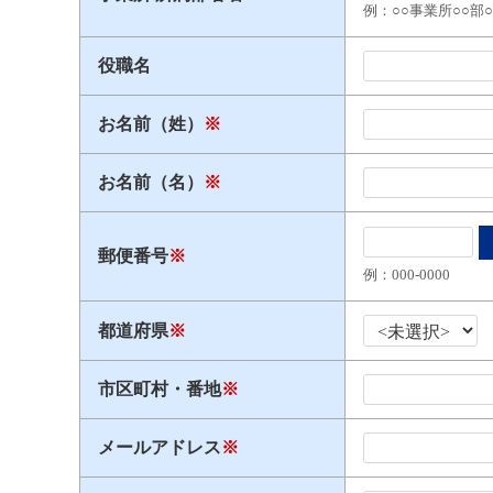
例：○○事業所○○部
役職名
お名前（姓）
※
お名前（名）
※
郵便番号
※
例：000​-​0000
都道府県
※
市区町村・番地
※
メールアドレス
※