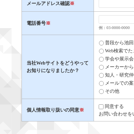
メールアドレス確認
※
電話番号
※
例：03​-​0000​-​0000
普段から池田
Web検索で
学会や展示会
当社Webサイトをどうやって
メーカーから
お知りになりましたか？
知人・研究仲
メールでの案
その他
同意する
個人情報取り扱いの同意
※
お問い合わせを