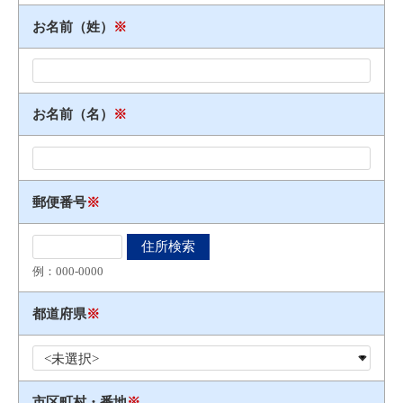
お名前（姓）
※
お名前（名）
※
郵便番号
※
例：000​-​0000
都道府県
※
市区町村・番地
※