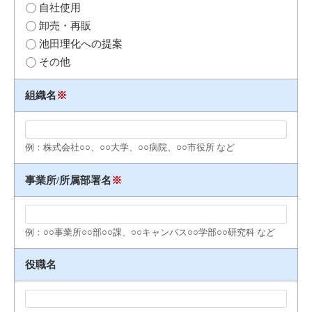
自社使用
卸売・再販
池田理化への提案
その他
組織名
※
例：株式会社○○、○○大学、○○病院、○○市役所 など
事業所/所属部署名
※
例：○○事業所○○部○○課、○○キャンパス○○学部○○研究科 など
役職名