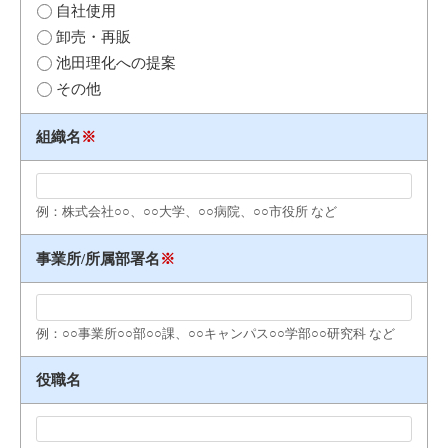
自社使用
卸売・再販
池田理化への提案
その他
組織名
※
例：株式会社○○、○○大学、○○病院、○○市役所 など
事業所/所属部署名
※
例：○○事業所○○部○○課、○○キャンパス○○学部○○研究科 など
役職名