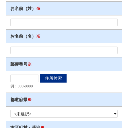
お名前（姓）
※
お名前（名）
※
郵便番号
※
例：000​-​0000
都道府県
※
市区町村・番地
※