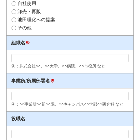
自社使用
卸売・再販
池田理化への提案
その他
組織名
※
例：株式会社○○、○○大学、○○病院、○○市役所 など
事業所/所属部署名
※
例：○○事業所○○部○○課、○○キャンパス○○学部○○研究科 など
役職名