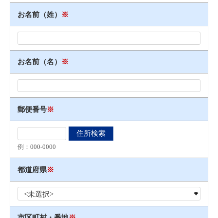
お名前（姓）
※
お名前（名）
※
郵便番号
※
例：000​-​0000
都道府県
※
市区町村・番地
※