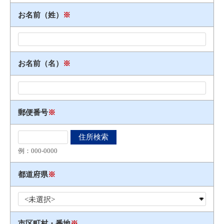
お名前（姓）
※
お名前（名）
※
郵便番号
※
例：000​-​0000
都道府県
※
市区町村・番地
※