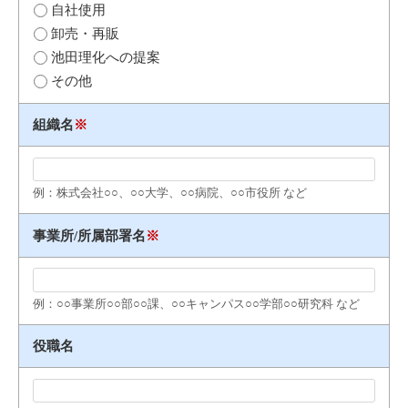
自社使用
卸売・再販
池田理化への提案
その他
組織名
※
例：株式会社○○、○○大学、○○病院、○○市役所 など
事業所/所属部署名
※
例：○○事業所○○部○○課、○○キャンパス○○学部○○研究科 など
役職名