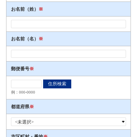
お名前（姓）
※
お名前（名）
※
郵便番号
※
例：000​-​0000
都道府県
※
市区町村・番地
※