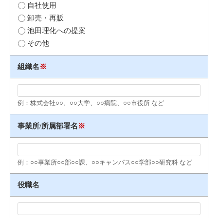
自社使用
卸売・再販
池田理化への提案
その他
組織名
※
例：株式会社○○、○○大学、○○病院、○○市役所 など
事業所/所属部署名
※
例：○○事業所○○部○○課、○○キャンパス○○学部○○研究科 など
役職名