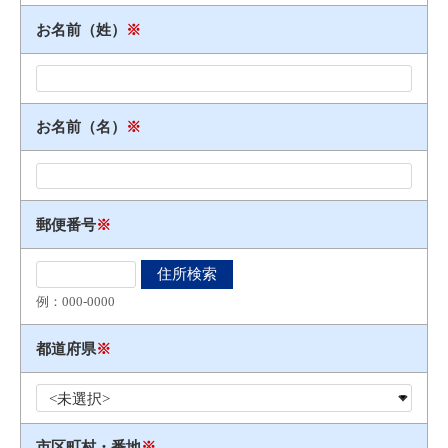
お名前（姓）
※
お名前（名）
※
郵便番号
※
例：000​-​0000
都道府県
※
市区町村・番地
※