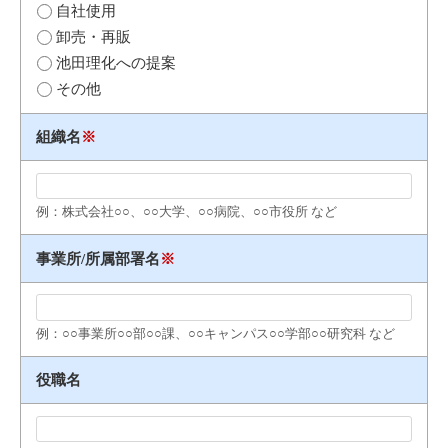
自社使用
卸売・再販
池田理化への提案
その他
組織名
※
例：株式会社○○、○○大学、○○病院、○○市役所 など
事業所/所属部署名
※
例：○○事業所○○部○○課、○○キャンパス○○学部○○研究科 など
役職名