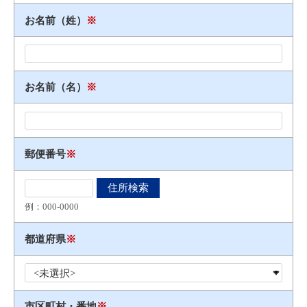
お名前（姓）
※
お名前（名）
※
郵便番号
※
例：000​-​0000
都道府県
※
市区町村・番地
※