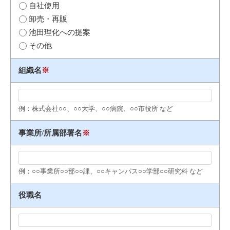
自社使用
卸売・再販
池田理化への提案
その他
組織名
※
例：株式会社○○、○○大学、○○病院、○○市役所 など
事業所/所属部署名
※
例：○○事業所○○部○○課、○○キャンパス○○学部○○研究科 など
役職名