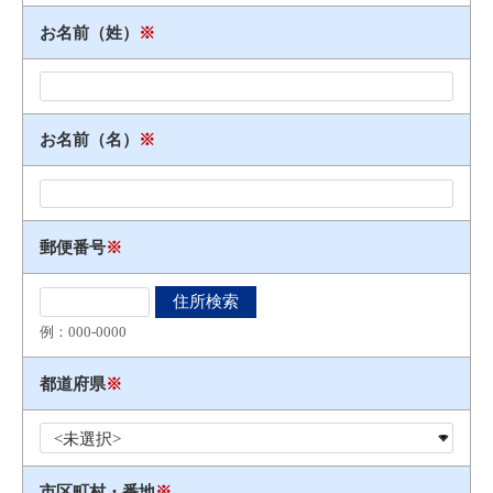
お名前（姓）
※
お名前（名）
※
郵便番号
※
例：000​-​0000
都道府県
※
市区町村・番地
※