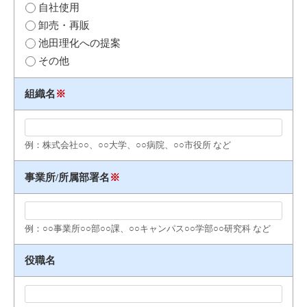
自社使用
卸売・再販
池田理化への提案
その他
組織名
※
例：株式会社○○、○○大学、○○病院、○○市役所 など
事業所/所属部署名
※
例：○○事業所○○部○○課、○○キャンパス○○学部○○研究科 など
役職名