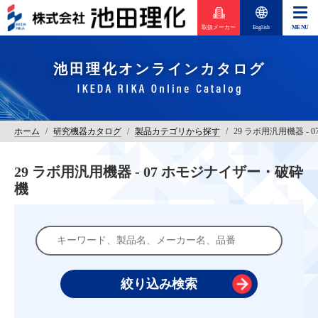
取扱メーカー
English
池田理化オンラインカタログ
ホーム
/
研究機器カタログ
/
製品カテゴリから探す
/
29 ラボ用汎用機器 -
29 ラボ用汎用機器 - 07 ホモジナイザー・破砕
機