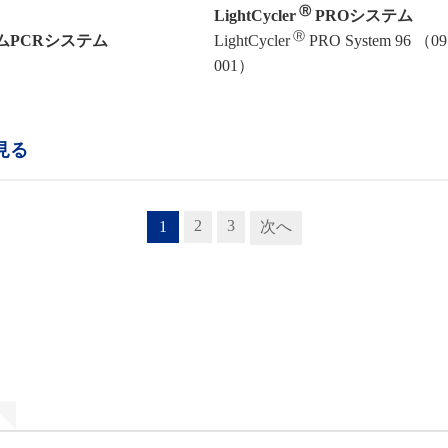
Ⓡ
LightCycler
PROシステム
Ⓡ
ムPCRシステム
LightCycler
PRO System 96 （09 
001）
見る
2
3
1
次へ