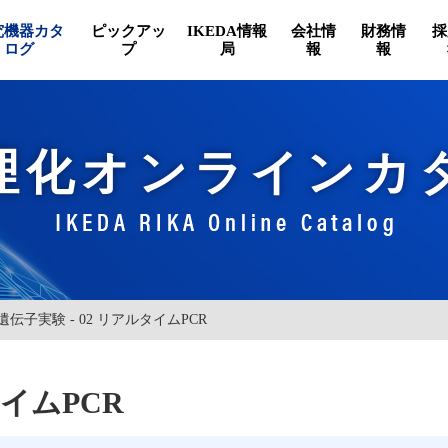
究機器カタ
ピックアッ
IKEDA情報
会社情
財務情
採
ログ
プ
局
報
報
理化オンラインカ
 遺伝子実験 - 02 リアルタイムPCR
タイムPCR