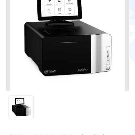
DynaPro NanoStar II