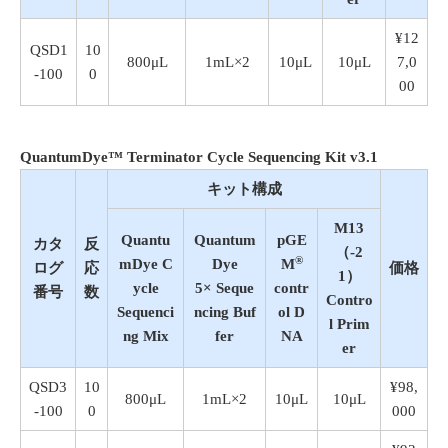
¥12
QSD1
10
800μL
1mL×2
10μL
10μL
7,0
-100
0
00
QuantumDye™ Terminator Cycle Sequencing Kit v3.1
キット構成
M13
Quantu
Quantum
pGE
カタ
反
（-2
®
mDye C
Dye
M
ログ
応
価格
1）
ycle
5× Seque
contr
番号
数
Contro
Sequenci
ncing Buf
ol D
l Prim
ng Mix
fer
NA
er
QSD3
10
¥98,
800μL
1mL×2
10μL
10μL
-100
0
000