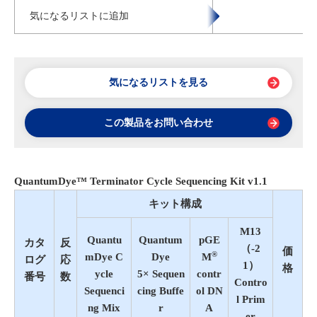
気になるリストに追加
気になるリストを見る
この製品をお問い合わせ
QuantumDye™ Terminator Cycle Sequencing Kit v1.1
キット構成
M13
Quantu
Quantum
pGE
カタ
反
（-2
価
®
mDye C
Dye
M
ログ
応
1）
格
ycle
5× Sequen
contr
番号
数
Contro
Sequenci
cing Buffe
ol DN
l Prim
ng Mix
r
A
er