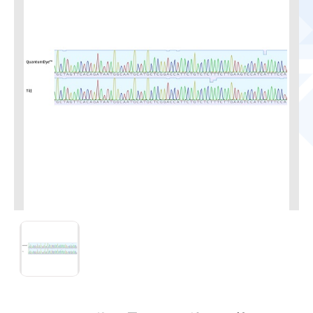
QuantumDyeのパフォーマンス（200塩基目近辺・全長800塩基以上）