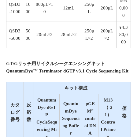
¥93
QSD3
10
800μL×1
250μ
12mL
200μL
0,00
-1000
00
0
L
0
¥4,3
QSD3
50
250μ
200μL
20mL×2
28mL×2
80,0
-5000
00
L×2
×2
00
GT/Gリッチ用サイクルシークエンシングキット
QuantumDye™ Terminator dGTP
v3.1
Cycle
Sequencing Kit
キット構成
Quantum
M13
Quantu
pGE
カタ
反
Dye dGT
（-2
価
®
mDye
M
ログ
応
P
1）
格
Sequenci
contr
番号
数
CycleSequ
Contro
ng Buffe
ol DN
encing Mi
l Prime
r
A
x
r