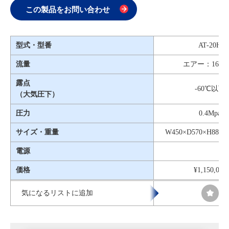
この製品をお問い合わせ
型式・型番
AT-20H
流量
エアー：16L/m
露点
-60℃以下
（大気圧下）
圧力
0.4Mpa
サイズ・重量
W450×D570×H885
電源
価格
¥1,150,000
気になるリストに追加