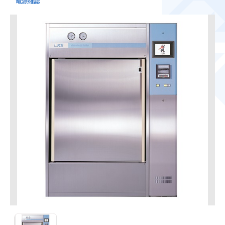
LXⅢ-R10