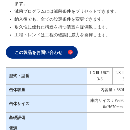
ます。
滅菌プログラムには滅菌条件をプリセットできます。
納入後でも、全ての設定条件を変更できます。
耐久性に優れた構造を持つ装置を提供致します。
工程トレンドは工程の確認に威力を発揮します。
この製品をお問い合わせ
LXⅢ-U671
LXⅢ-U
型式・型番
3-S
3-D
缶体容量
内容量：580L
庫内サイズ：W670×D1
缶体サイズ
0×H670mm
基礎設備
電源