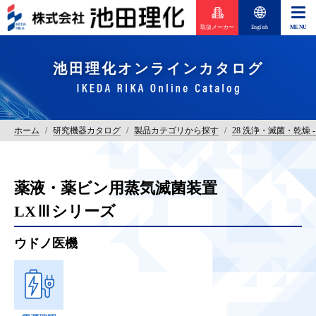
取扱メーカー
English
池田理化オンラインカタログ
ホーム
/
研究機器カタログ
/
製品カテゴリから探す
/
28 洗浄・滅菌・乾燥 
薬液・薬ビン用蒸気滅菌装置
LXⅢシリーズ
ウドノ医機