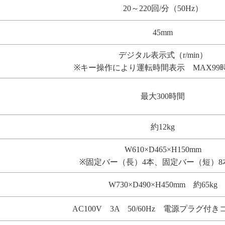
20～220回/分（50Hz）
45mm
デジタル表示式（r/min）
※キー操作により運転時間表示 MAX99時
最大300時間
約12kg
W610×D465×H150mm
※固定バー（長）4本、固定バー（短）8
W730×D490×H450mm 約65kg
AC100V 3A 50/60Hz 電源プラグ付き