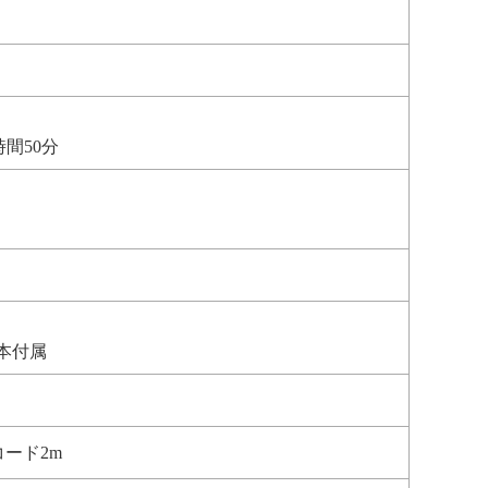
間50分
本付属
コード2m