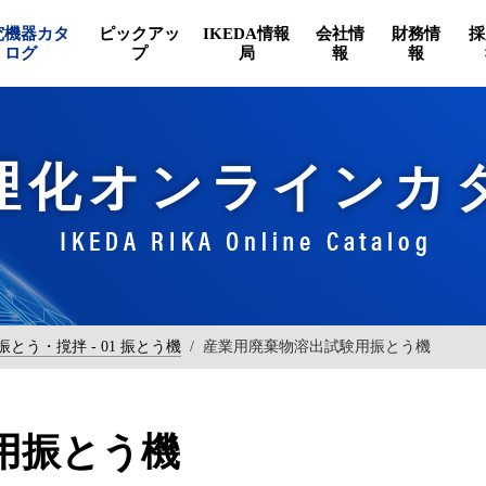
究機器カタ
ピックアッ
IKEDA情報
会社情
財務情
採
ログ
プ
局
報
報
理化オンラインカ
 振とう・撹拌 - 01 振とう機
/
産業用廃棄物溶出試験用振とう機
用振とう機