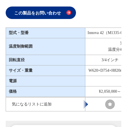
この製品をお問い合わせ
型式・型番
Innova 42（M1335-00
室温
温度制御範囲
温度分布精度
回転直径
3/4インチ
サイズ・重量
W620×D754×H82
電源
価格
¥2,050,000～
気になるリストに追加