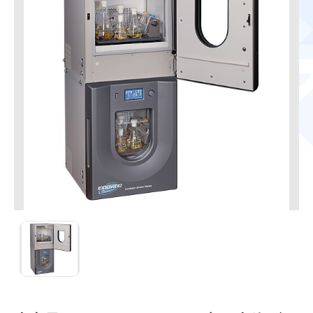
Innova 42R（2台積み重ね時）