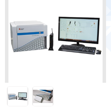
CytoFLEX