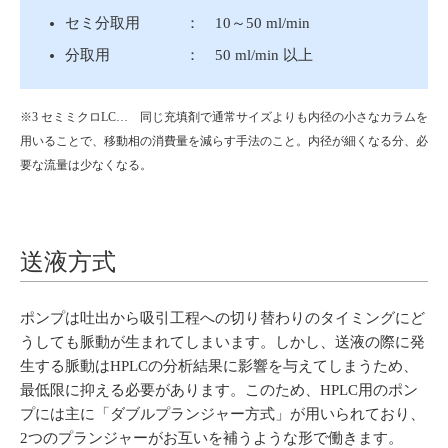
セミ分取用 ： 10～50 ml/min
分取用 ： 50 ml/min 以上
※3 セミミクロLC… 同じ充填剤で通常サイズよりも内径の小さなカラムを
用いることで、移動相の消費量を減らす手法のこと。内径が細くなる分、必
要な流量は少なくなる。
送液方式
ポンプは吐出から吸引工程への切り替わりのタイミングにど
うしても脈動が生まれてしまいます。しかし、送液の際に発
生する脈動はHPLCの分析結果に影響を与えてしまうため、
最低限に抑える必要があります。このため、HPLC用のポン
プには主に「ダブルプランジャー方式」が用いられており、
2つのプランジャーがお互いを補うような形で働きます。