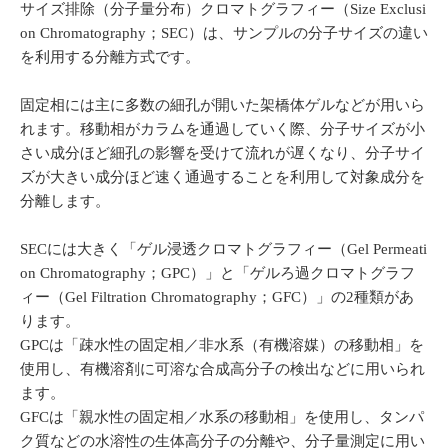
サイズ排除（分子量分布）クロマトグラフィー（Size Exclusi
on Chromatography；SEC）は、サンプルの分子サイズの違い
を利用する分離方式です。
固定相には主に多数の細孔が開いた架橋体ゲルなどが用いら
れます。移動相がカラムを通過していく際、分子サイズが小
さい成分ほど細孔の影響を受けて流れが遅くなり、分子サイ
ズが大きい成分ほど速く通過することを利用して対象成分を
分離します。
SECには大きく「ゲル浸透クロマトグラフィー（Gel Permeati
on Chromatography；GPC）」と「ゲルろ過クロマトグラフ
ィー（Gel Filtration Chromatography；GFC）」の2種類があ
ります。
GPCは「疎水性の固定相／非水系（有機溶媒）の移動相」を
使用し、有機溶剤に可溶な合成高分子の検出などに用いられ
ます。
GFCは「親水性の固定相／水系の移動相」を使用し、タンパ
ク質などの水溶性の生体高分子の分離や、分子量測定に用い