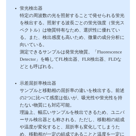
蛍光検出器
特定の周波数の光を照射することで発せられる蛍光
を検出する。照射する波長ごとの蛍光強度（蛍光ス
ペクトル）は物質特有なため、選択性に優れてい
る。また、検出感度も高いため、微量の成分分析に
向いている。
測定できるサンプルは発蛍光物質。「Fluorescence
Detector」を略してFL検出器、FLR検出器、FLDな
どとも呼ばれる。
示差屈折率検出器
サンプルと移動相の屈折率の違いを検出する。前述
の2つに比べて感度は低いが、吸光性や蛍光性を持
たない物質にも対応可能。
理論上、幅広いサンプルを検出できるため、ユニバ
ーサル検出器とも称される。ただし、移動相の組成
や温度が変化すると、屈折率も変化してしまうた
め、移動相が一定の組成であることと温度を一定に