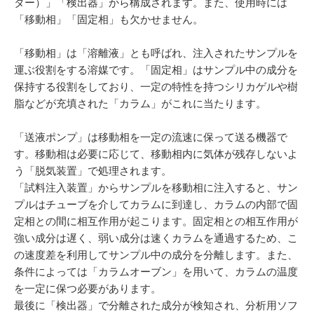
ター）」「検出器」から構成されます。また、使用時には
「移動相」「固定相」も欠かせません。
「移動相」は「溶離液」とも呼ばれ、注入されたサンプルを
運ぶ役割をする溶媒です。「固定相」はサンプル中の成分を
保持する役割をしており、一定の特性を持つシリカゲルや樹
脂などが充填された「カラム」がこれに当たります。
「送液ポンプ」は移動相を一定の流速に保って送る機器で
す。移動相は必要に応じて、移動相内に気体が残存しないよ
う「脱気装置」で処理されます。
「試料注入装置」からサンプルを移動相に注入すると、サン
プルはチューブを介してカラムに到達し、カラムの内部で固
定相との間に相互作用が起こります。固定相との相互作用が
強い成分は遅く、弱い成分は速くカラムを通過するため、こ
の速度差を利用してサンプル中の成分を分離します。また、
条件によっては「カラムオーブン」を用いて、カラムの温度
を一定に保つ必要があります。
最後に「検出器」で分離された成分が検知され、分析用ソフ