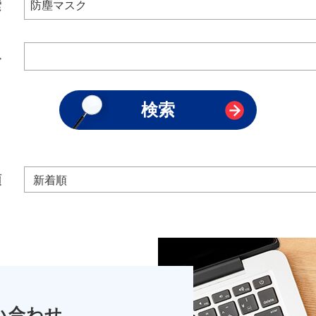
索
み
順
い合わせ