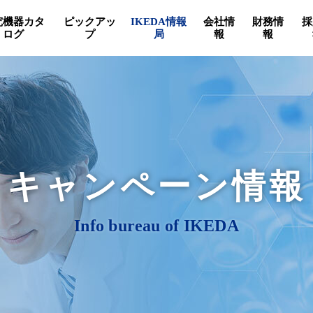
究機器カタ
ピックアッ
IKEDA情報
会社情
財務情
採
ログ
プ
局
報
報
キャンペーン情報