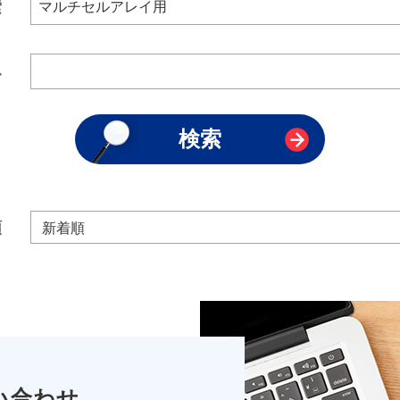
索
み
順
い合わせ