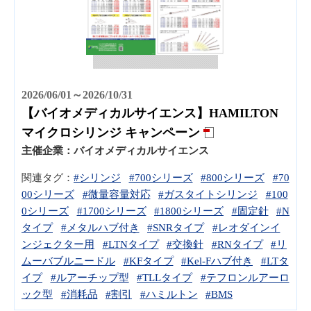
2026/06/01～2026/10/31
【バイオメディカルサイエンス】HAMILTON
マイクロシリンジ キャンペーン
主催企業：
バイオメディカルサイエンス
関連タグ：
#シリンジ
#700シリーズ
#800シリーズ
#70
00シリーズ
#微量容量対応
#ガスタイトシリンジ
#100
0シリーズ
#1700シリーズ
#1800シリーズ
#固定針
#N
タイプ
#メタルハブ付き
#SNRタイプ
#レオダインイ
ンジェクター用
#LTNタイプ
#交換針
#RNタイプ
#リ
ムーバブルニードル
#KFタイプ
#Kel-Fハブ付き
#LTタ
イプ
#ルアーチップ型
#TLLタイプ
#テフロンルアーロ
ック型
#消耗品
#割引
#ハミルトン
#BMS