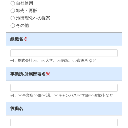
自社使用
卸売・再販
池田理化への提案
その他
組織名
※
例：株式会社○○、○○大学、○○病院、○○市役所 など
事業所/所属部署名
※
例：○○事業所○○部○○課、○○キャンパス○○学部○○研究科 など
役職名