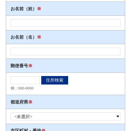
お名前（姓）
※
お名前（名）
※
郵便番号
※
例：000​-​0000
都道府県
※
市区町村・番地
※