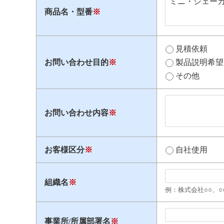
商品名・型番
※
見積依頼
お問い合わせ目的
※
製品説明希望
その他
お問い合わせ内容
※
お客様区分
※
自社使用
組織名
※
例：株式会社○○、○
事業所/所属部署名
※