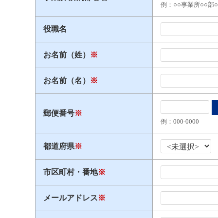
例：○○事業所○○部
役職名
お名前（姓）
※
お名前（名）
※
郵便番号
※
例：000​-​0000
都道府県
※
市区町村・番地
※
メールアドレス
※