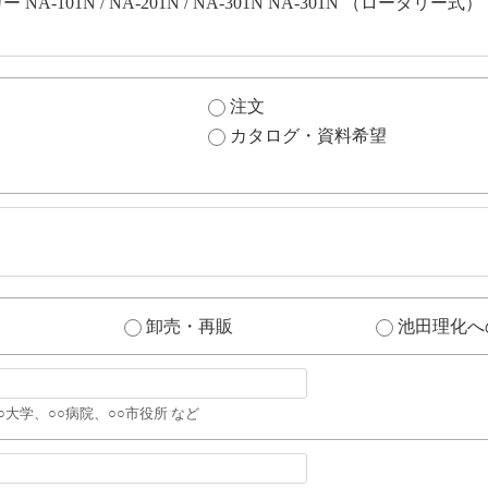
注文
カタログ・資料希望
卸売・再販
池田理化へ
○大学、○○病院、○○市役所 など