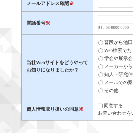
メールアドレス確認
※
電話番号
※
例：03​-​0000​-​0000
普段から池田
Web検索で
学会や展示会
当社Webサイトをどうやって
メーカーから
お知りになりましたか？
知人・研究仲
メールでの案
その他
同意する
個人情報取り扱いの同意
※
お問い合わせを