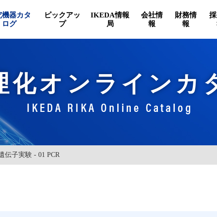
究機器カタ
ピックアッ
IKEDA情報
会社情
財務情
採
ログ
プ
局
報
報
理化オンラインカ
 遺伝子実験 - 01 PCR