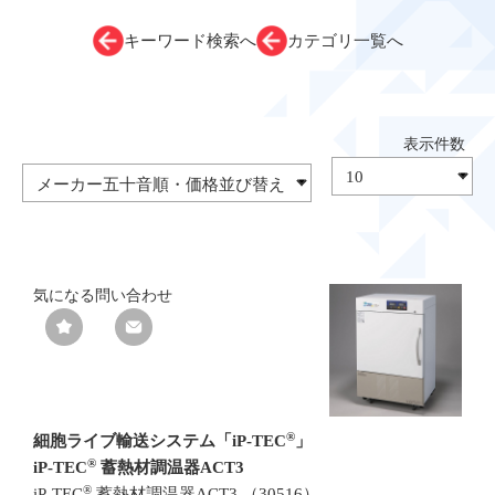
キーワード検索へ
カテゴリ一覧へ
気になる
問い合わせ
®
細胞ライブ輸送システム「iP-TEC
」
®
iP-TEC
蓄熱材調温器ACT3
®
iP-TEC
蓄熱材調温器ACT3 （30516）