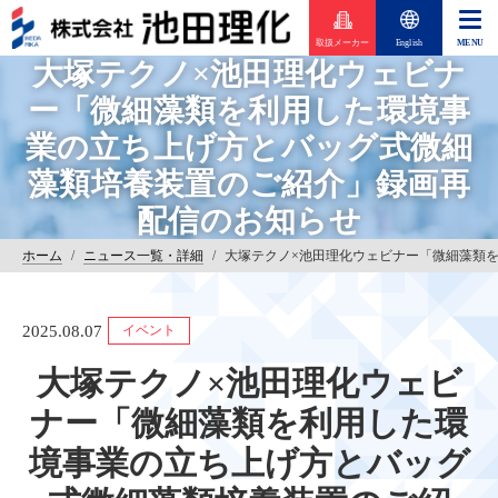
取扱メーカー
English
大塚テクノ×池田理化ウェビナ
ー「微細藻類を利用した環境事
業の立ち上げ方とバッグ式微細
藻類培養装置のご紹介」録画再
配信のお知らせ
ホーム
/
ニュース一覧・詳細
/
大塚テクノ×池田理化ウェビナー「微細藻類
2025.08.07
イベント
大塚テクノ×池田理化ウェビ
ナー「微細藻類を利用した環
境事業の立ち上げ方とバッグ